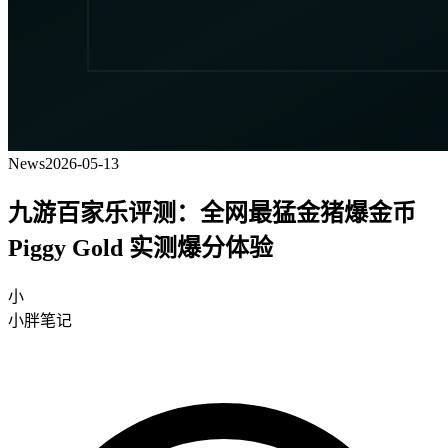
News
2026-05-13
九游百家乐评测：全网最猛金猪爆金币
Piggy Gold 实测爆分体验
小
小胖笔记