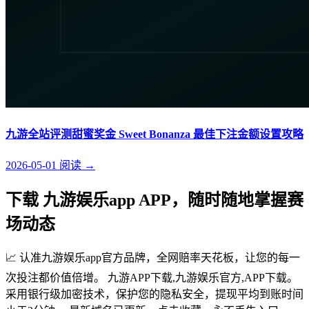
九游全站评测甜蜜奖金 Sweet Bonanza 最佳下注金额设置攻略
2026-05-01
阅读
→
下载 九游娱乐app APP，随时随地掌握赛
场动态
📈 认准九游娱乐app官方品牌，全网赔率天花板，让您的每一
次投注都价值倍增。 九游APP下载,九游娱乐官方,APP下载。
采用银行级加密技术，保护您的隐私安全，提现平均到账时间