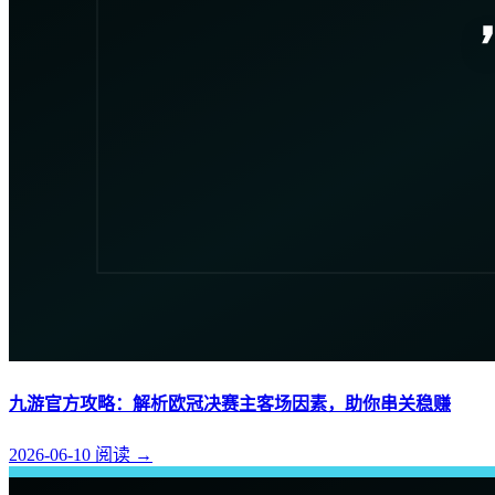
九游官方攻略：解析欧冠决赛主客场因素，助你串关稳赚
2026-06-10
阅读
→