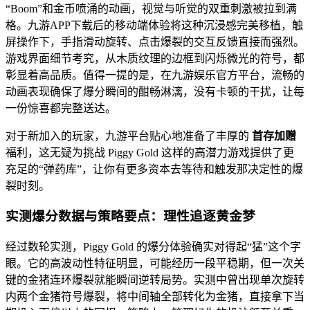
“Boom”和金币喷涌的动画，视觉与听觉的双重刺激被拉到满
格。九游APP下载后的移动端体验将这种沉浸感完美移植，触
屏操作下，手指滑动旋转、点击爆裂的交互反馈直接而强烈。
游戏界面细节考究，从木质纹理的边框到闪烁微光的符号，都
彰显着高品质。值得一提的是，在九游娱乐官方平台，流畅的
动画表现确保了爆分瞬间的酣畅淋漓，没有卡顿的干扰，让每
一份惊喜都完整送达。
对于新加入的玩家，九游平台贴心地准备了丰厚的
首存加赠
福利，这无疑为挑战 Piggy Gold 这样的高潜力游戏提供了更
充足的“弹药库”，让你有更多资本去等待和触发那决定性的爆
裂时刻。
实测爆分数据与策略要点：理性追逐黄金梦
经过数轮实测，Piggy Gold 的爆分体验确实对得起“猛”这个字
眼。它的高波动性特征明显，可能经历一段平稳期，但一次关
键的金猪连环爆裂就能瞬间逆转局势。实测中曾出现单次旋转
内两个金猪符号爆裂，将中间轴全部转化为金猪，直接拿下当