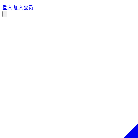
登入
加入会员