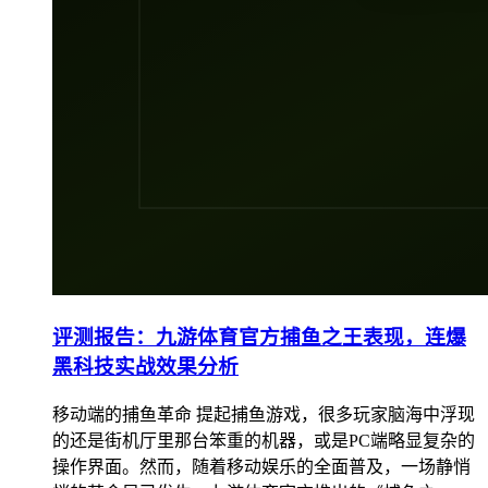
评测报告：九游体育官方捕鱼之王表现，连爆
黑科技实战效果分析
移动端的捕鱼革命 提起捕鱼游戏，很多玩家脑海中浮现
的还是街机厅里那台笨重的机器，或是PC端略显复杂的
操作界面。然而，随着移动娱乐的全面普及，一场静悄