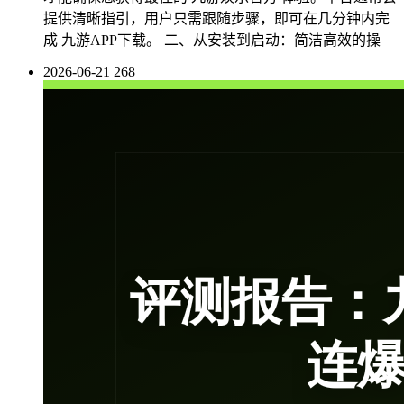
提供清晰指引，用户只需跟随步骤，即可在几分钟内完
成 九游APP下载。 二、从安装到启动：简洁高效的操
2026-06-21
268