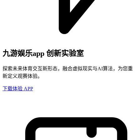
九游娱乐app 创新实验室
探索未来体育交互新形态，融合虚拟现实与AI算法，为您重
新定义观赛体验。
下载体验 APP