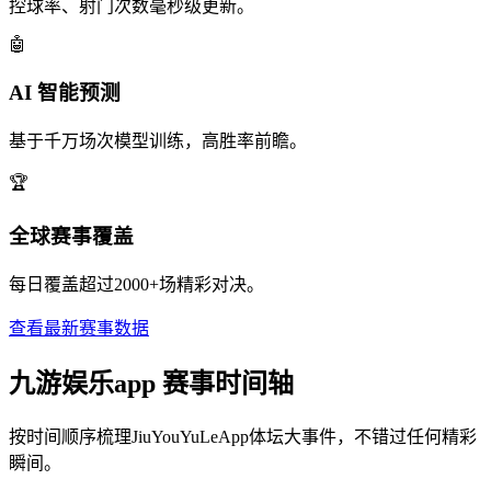
控球率、射门次数毫秒级更新。
🤖
AI 智能预测
基于千万场次模型训练，高胜率前瞻。
🏆
全球赛事覆盖
每日覆盖超过2000+场精彩对决。
查看最新赛事数据
九游娱乐app 赛事时间轴
按时间顺序梳理JiuYouYuLeApp体坛大事件，不错过任何精彩
瞬间。