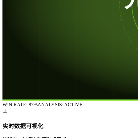
WIN RATE: 87%
ANALYSIS: ACTIVE
📊
实时数据可视化