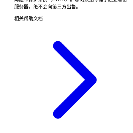
服务器，绝不会向第三方出售。
相关帮助文档