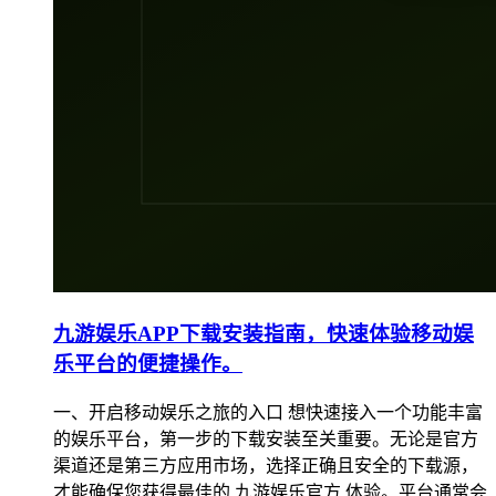
九游娱乐APP下载安装指南，快速体验移动娱
乐平台的便捷操作。
一、开启移动娱乐之旅的入口 想快速接入一个功能丰富
的娱乐平台，第一步的下载安装至关重要。无论是官方
渠道还是第三方应用市场，选择正确且安全的下载源，
才能确保您获得最佳的 九游娱乐官方 体验。平台通常会