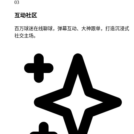
03
互动社区
百万球迷在线聊球，弹幕互动、大神跟单，打造沉浸式
社交主场。