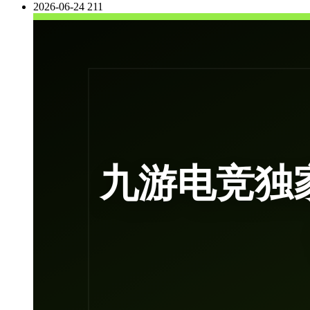
2026-06-24
211