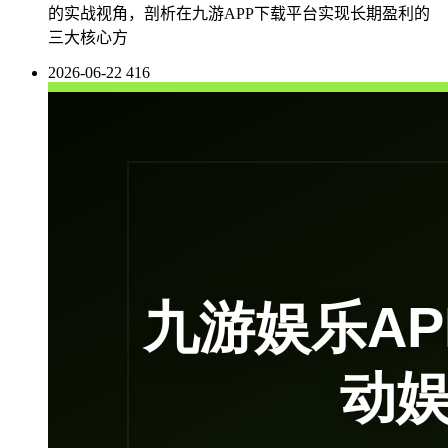
的实战视角，剖析在九游APP下载平台实现长期盈利的
三大核心方
2026-06-22
416