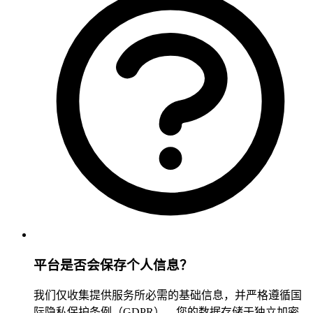
平台是否会保存个人信息？
我们仅收集提供服务所必需的基础信息，并严格遵循国
际隐私保护条例（GDPR）。您的数据存储于独立加密