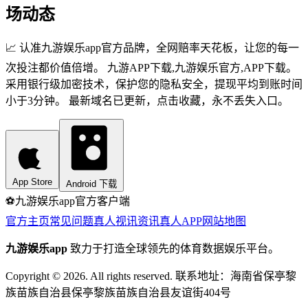
场动态
📈 认准九游娱乐app官方品牌，全网赔率天花板，让您的每一
次投注都价值倍增。 九游APP下载,九游娱乐官方,APP下载。
采用银行级加密技术，保护您的隐私安全，提现平均到账时间
小于3分钟。 最新域名已更新，点击收藏，永不丢失入口。
App Store
Android 下载
⚽️
九游娱乐app
官方客户端
官方主页
常见问题
真人视讯资讯
真人APP
网站地图
九游娱乐app
致力于打造全球领先的体育数据娱乐平台。
Copyright © 2026. All rights reserved. 联系地址：海南省保亭黎
族苗族自治县保亭黎族苗族自治县友谊街404号