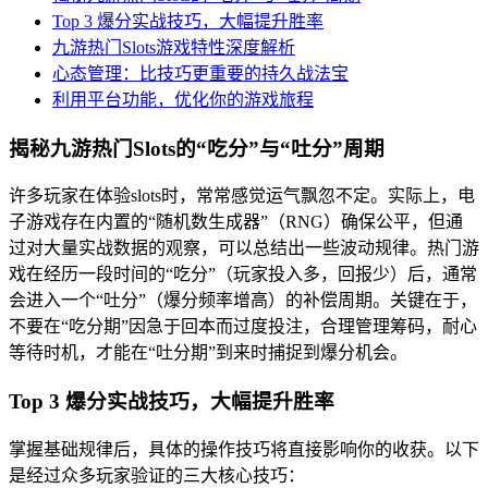
Top 3 爆分实战技巧，大幅提升胜率
九游热门Slots游戏特性深度解析
心态管理：比技巧更重要的持久战法宝
利用平台功能，优化你的游戏旅程
揭秘九游热门Slots的“吃分”与“吐分”周期
许多玩家在体验slots时，常常感觉运气飘忽不定。实际上，电
子游戏存在内置的“随机数生成器”（RNG）确保公平，但通
过对大量实战数据的观察，可以总结出一些波动规律。热门游
戏在经历一段时间的“吃分”（玩家投入多，回报少）后，通常
会进入一个“吐分”（爆分频率增高）的补偿周期。关键在于，
不要在“吃分期”因急于回本而过度投注，合理管理筹码，耐心
等待时机，才能在“吐分期”到来时捕捉到爆分机会。
Top 3 爆分实战技巧，大幅提升胜率
掌握基础规律后，具体的操作技巧将直接影响你的收获。以下
是经过众多玩家验证的三大核心技巧：