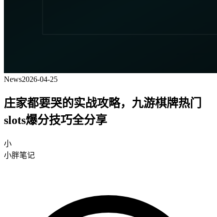
News
2026-04-25
庄家都要哭的实战攻略，九游棋牌热门
slots爆分技巧全分享
小
小胖笔记