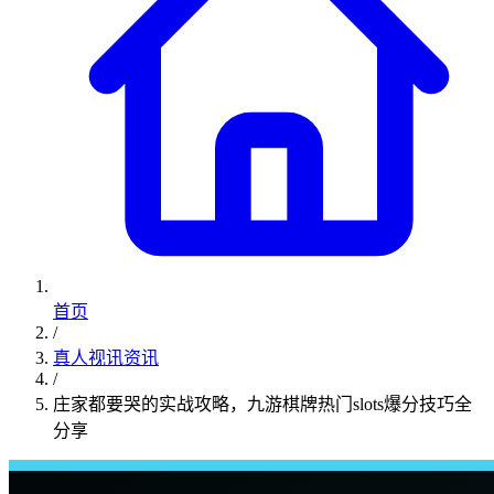
首页
/
真人视讯资讯
/
庄家都要哭的实战攻略，九游棋牌热门slots爆分技巧全
分享