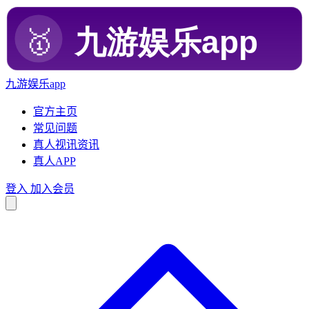
九游娱乐app
官方主页
常见问题
真人视讯资讯
真人APP
登入
加入会员