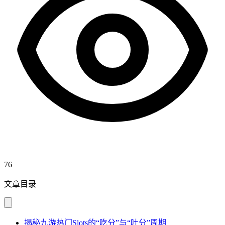
76
文章目录
揭秘九游热门Slots的“吃分”与“吐分”周期