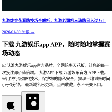
九游炸金花看路技巧全解析，九游老司机三珠路日入过万！
2026-01-30
阅读
→
下载 九游娱乐app APP，随时随地掌握赛
场动态
📈 认准九游娱乐app官方品牌，全网赔率天花板，让您的每一
次投注都价值倍增。 九游APP下载,九游娱乐官方,APP下载。
采用银行级加密技术，保护您的隐私安全，提现平均到账时间
小于3分钟。 最新域名已更新，点击收藏，永不丢失入口。