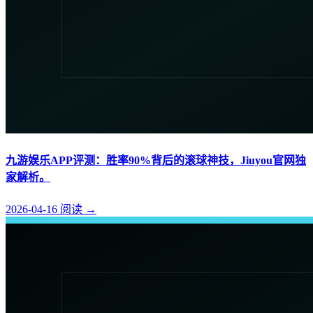
九游娱乐APP评测：胜率90%背后的滚球神技，Jiuyou官网独
家解析。
2026-04-16
阅读
→