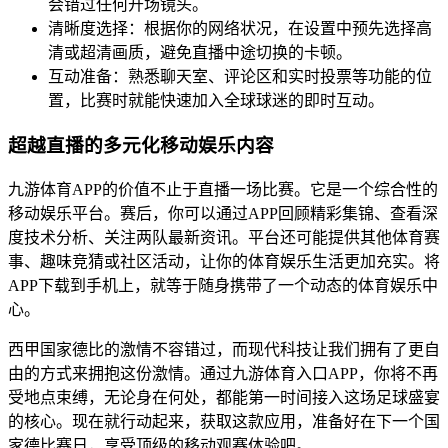
会错过任何开场镜头。
清晰度选择：根据你的网络状况，在设置中预先选择高
清或超清画质，避免直播中途切换的卡顿。
互动准备：熟悉聊天室、评论区和实时投票等功能的位
置，比赛时就能快速加入全球球迷的即时互动。
超越直播的多元化移动娱乐内容
九游体育APP的价值不止于直播一场比赛。它是一个综合性的
移动娱乐平台。赛后，你可以通过APP回顾精彩集锦、查看深
度技术分析、关注两队最新资讯。平台还可能提供其他体育赛
事、趣味竞猜或社区活动，让你的体育娱乐生活更加充实。将
APP下载到手机上，就等于随身携带了一个动态的体育娱乐中
心。
西甲国家德比的激情不容错过，而现代科技让我们拥有了更自
由的方式来拥抱这份激情。通过九游体育入口APP，你将不再
受地点束缚，无论身在何处，都能第一时间接入这场足球盛宴
的核心。现在就行动起来，获取这款应用，准备好在下一个国
家德比赛日，享受顶级的移动观赛体验吧。