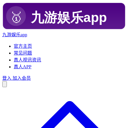
九游娱乐app
官方主页
常见问题
真人视讯资讯
真人APP
登入
加入会员