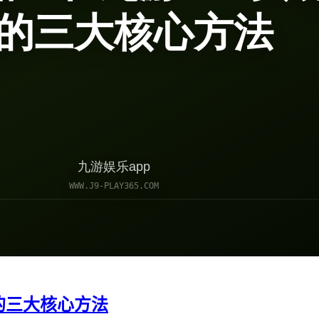
的三大核心方法