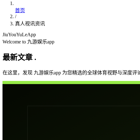
首页
/
真人视讯资讯
JiuYouYuLeApp
Welcome to 九游娱乐app
最新文章
.
在这里，发现 九游娱乐app 为您精选的全球体育视野与深度评