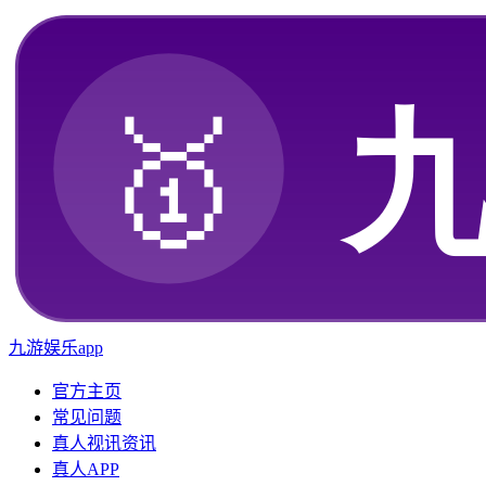
九游娱乐app
官方主页
常见问题
真人视讯资讯
真人APP